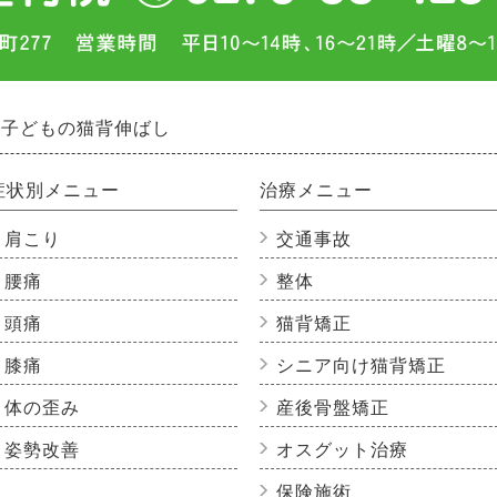
子どもの猫背伸ばし
症状別メニュー
治療メニュー
肩こり
交通事故
腰痛
整体
頭痛
猫背矯正
膝痛
シニア向け猫背矯正
体の歪み
産後骨盤矯正
姿勢改善
オスグット治療
保険施術